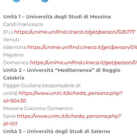
Unità 1 – Università degli Studi di Messina
Caridi Francesco
(P.I.)
https://unime.unifind.cineca.it/get/person/026777
Venuti
Valentina
https://unime.unifind.cineca.it/get/person/01
Majolino
Domenico
https://unime.unifind.cineca.it/get/person/
Unità 2 – Università “Mediterranea” di Reggio
Calabria
Faggio Giuliana (responsabile di
unità)
https://www.unirc.it/scheda_persona.php?
id=50430
Messina Giacomo Domenico
Savio
https://www.unirc.it/scheda_persona.php?
id=101
Unità 3 – Università degli Studi di Salerno